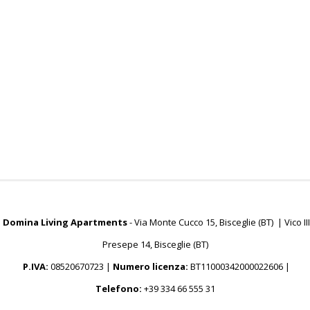
Domina Living Apartments
- Via Monte Cucco 15, Bisceglie (BT) | Vico III
Presepe 14, Bisceglie (BT)
P.IVA:
08520670723 |
Numero licenza:
BT11000342000022606 |
Telefono:
+39 334 66 555 31